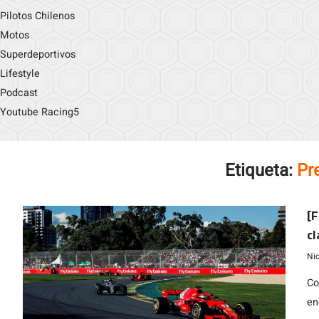
Pilotos Chilenos
Motos
Superdeportivos
Lifestyle
Podcast
Youtube Racing5
Etiqueta:
Pr
[F
cl
Ni
Co
en