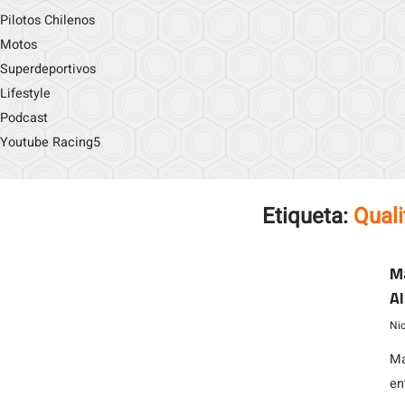
Pilotos Chilenos
Motos
Superdeportivos
Lifestyle
Podcast
Youtube Racing5
Etiqueta:
Quali
Ma
A
Ni
Ma
en