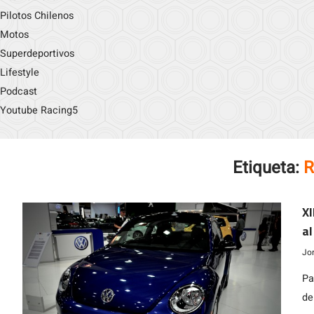
Pilotos Chilenos
Motos
Superdeportivos
Lifestyle
Podcast
Youtube Racing5
Etiqueta:
R
XI
al
Jo
Pa
de