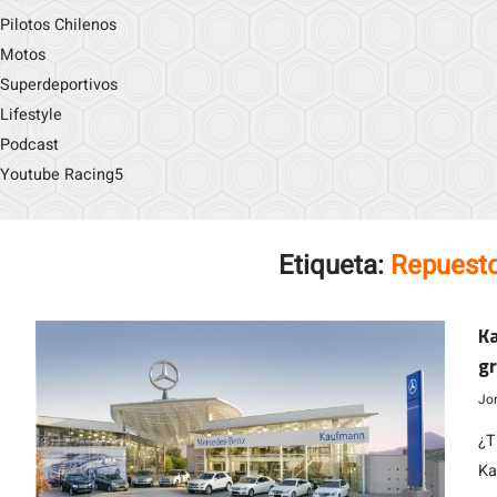
Pilotos Chilenos
Motos
Superdeportivos
Lifestyle
Podcast
Youtube Racing5
Etiqueta:
Repuest
Ka
gr
Jo
¿T
Ka