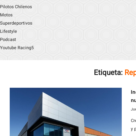
Pilotos Chilenos
Motos
Superdeportivos
Lifestyle
Podcast
Youtube Racing5
Etiqueta:
Rep
In
nu
m
Jo
Cr
y 