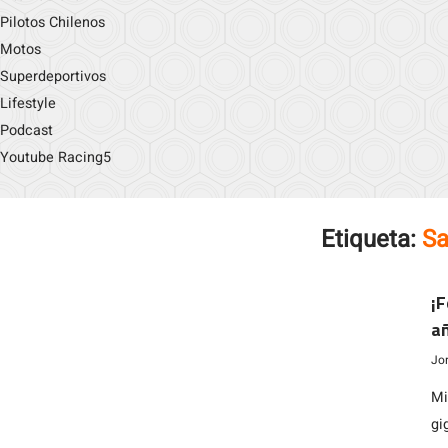
Pilotos Chilenos
Motos
Superdeportivos
Lifestyle
Podcast
Youtube Racing5
Etiqueta:
Sa
¡F
a
Jo
Mi
gi