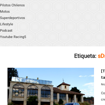
Pilotos Chilenos
Motos
Superdeportivos
Lifestyle
Podcast
Youtube Racing5
Etiqueta:
sD
[T
t
Ni
Co
cr