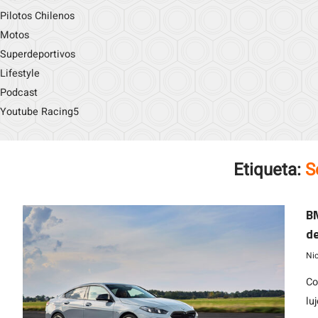
Pilotos Chilenos
Motos
Superdeportivos
Lifestyle
Podcast
Youtube Racing5
Etiqueta:
S
B
de
Ni
Co
lu