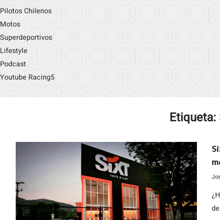
Pilotos Chilenos
Motos
Superdeportivos
Lifestyle
Podcast
Youtube Racing5
Etiqueta:
Si
me
Jo
¿H
de