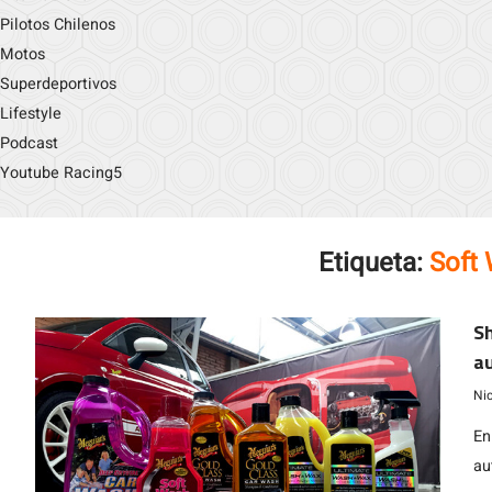
Pilotos Chilenos
Motos
Superdeportivos
Lifestyle
Podcast
Youtube Racing5
Etiqueta:
Soft
Sh
au
Ni
En
au