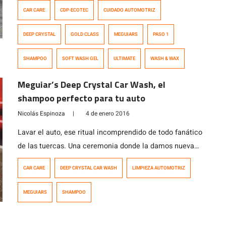
pero demostraremos que no lo son. Mientras lavar se
CAR CARE
CDP-ECOTEC
CUIDADO AUTOMOTRIZ
refiere a quitar contaminantes no adheridos a la pintura
como: polvo, basura del camino, excremento de aves,
DEEP CRYSTAL
GOLD CLASS
MEGUIARS
PASO 1
etc. El paso de limpiar la superficie tiende a ser un […]
SHAMPOO
SOFT WASH GEL
ULTIMATE
WASH & WAX
Meguiar’s Deep Crystal Car Wash, el
shampoo perfecto para tu auto
Nicolás Espinoza
|
4 de enero 2016
Lavar el auto, ese ritual incomprendido de todo fanático
de las tuercas. Una ceremonia donde la damos nueva
vida a nuestro automóvil haciendo que vuelva a brillar
CAR CARE
DEEP CRYSTAL CAR WASH
LIMPIEZA AUTOMOTRIZ
como el primer día. El lavado del automóvil comienza
por un sencillo paso que muchas veces no hacemos del
MEGUIARS
SHAMPOO
todo bien, por lo mismo como en Racing5 amamos […]