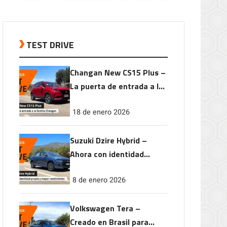
TEST DRIVE
Changan New CS15 Plus –
La puerta de entrada a la
familia Changan
18 de enero 2026
Suzuki Dzire Hybrid –
Ahora con identidad
propia y mayor
8 de enero 2026
rendimiento
Volkswagen Tera –
Creado en Brasil para