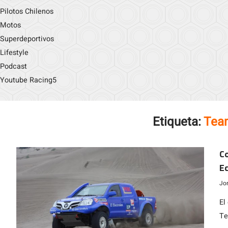
Pilotos Chilenos
Motos
Superdeportivos
Lifestyle
Podcast
Youtube Racing5
Etiqueta:
Tea
Co
Ec
2
Jo
El
Te