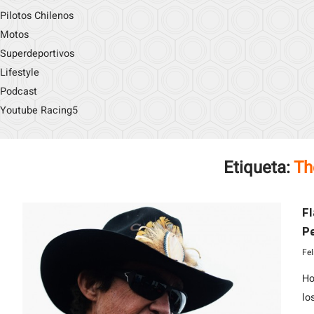
Pilotos Chilenos
Motos
Superdeportivos
Lifestyle
Podcast
Youtube Racing5
Etiqueta:
Th
Fl
Pe
Fe
Ho
lo