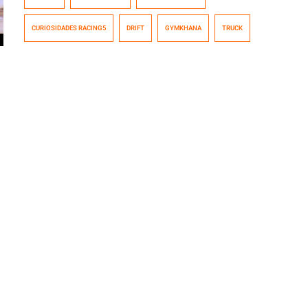
volante de un camión que nada tiene que envidiarle a
las prestaciones de un super deportivo. Desconocemos
CURIOSIDADES RACING5
DRIFT
GYMKHANA
TRUCK
el nombre del piloto, pero hasta podría ser Kimi
Raikkonen por su […]