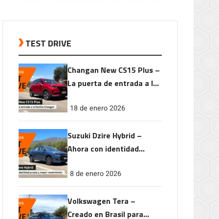
TEST DRIVE
Changan New CS15 Plus –
La puerta de entrada a la
familia Changan
18 de enero 2026
Suzuki Dzire Hybrid –
Ahora con identidad
propia y mayor
8 de enero 2026
rendimiento
Volkswagen Tera –
Creado en Brasil para