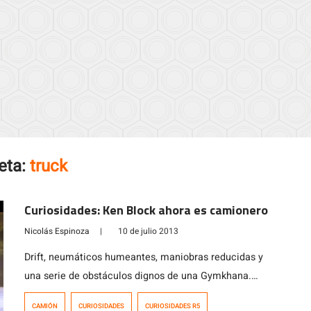
eta:
truck
Curiosidades: Ken Block ahora es camionero
Nicolás Espinoza
|
10 de julio 2013
Drift, neumáticos humeantes, maniobras reducidas y
una serie de obstáculos dignos de una Gymkhana.
Bueno, no es Ken Block, pero es como si lo fuera al
CAMIÓN
CURIOSIDADES
CURIOSIDADES R5