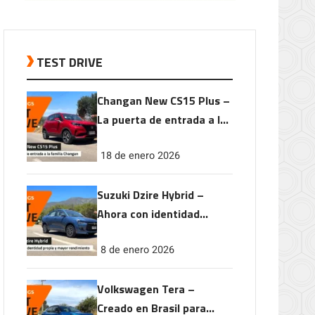
TEST DRIVE
Changan New CS15 Plus –
La puerta de entrada a la
familia Changan
18 de enero 2026
Suzuki Dzire Hybrid –
Ahora con identidad
propia y mayor
8 de enero 2026
rendimiento
Volkswagen Tera –
Creado en Brasil para