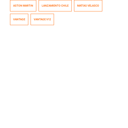
estableció en Chile y para conmemorarlo, decidieron
ASTON MARTIN
LANZAMIENTO CHILE
MATÍAS VELASCO
traer su modelo más reciente, el que también, es uno de
los más exclusivos. Hablamos del Vantage V12, un auto
VANTAGE
VANTAGE V12
que casi no necesita introducción alguna. Te dejamos
el vídeo, para que después veas las fotos y conozcas las
particularidades con […]