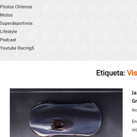
Pilotos Chilenos
Motos
Superdeportivos
Lifestyle
Podcast
Youtube Racing5
Etiqueta:
Vi
Ja
G
Ni
En
vi