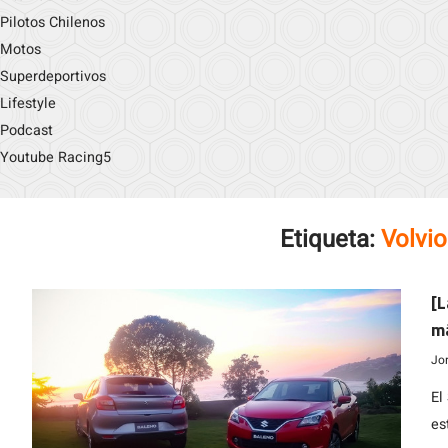
Pilotos Chilenos
Motos
Superdeportivos
Lifestyle
Podcast
Youtube Racing5
Etiqueta:
Volvio
[L
má
na
Jo
El
es