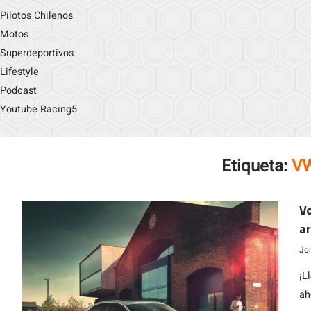
Pilotos Chilenos
Motos
Superdeportivos
Lifestyle
Podcast
Youtube Racing5
Etiqueta:
VW
V
ar
Jo
¡L
ah