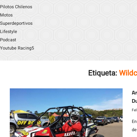
Pilotos Chilenos
Motos
Superdeportivos
Lifestyle
Podcast
Youtube Racing5
Etiqueta:
Wild
Ar
D
Fe
En
de