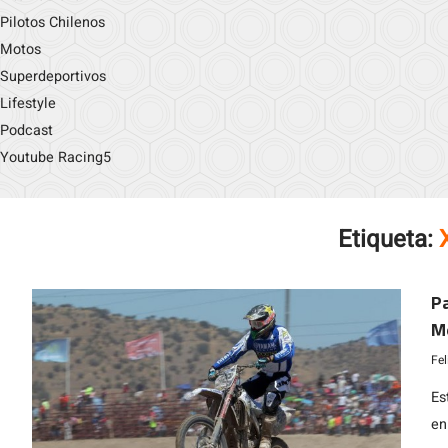
Pilotos Chilenos
Motos
Superdeportivos
Lifestyle
Podcast
Youtube Racing5
Etiqueta:
Pa
M
co
Fe
Es
en