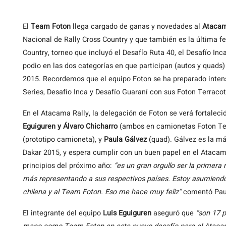
El
Team Foton
llega cargado de ganas y novedades al
Atacam
Nacional de Rally Cross Country y que también es la última
Country, torneo que incluyó el Desafío Ruta 40, el Desafío Inc
podio en las dos categorías en que participan (autos y quads)
2015. Recordemos que el equipo Foton se ha preparado intens
Series, Desafío Inca y Desafío Guaraní con sus Foton Terraco
En el Atacama Rally, la delegación de Foton se verá fortaleci
Eguiguren y Álvaro Chicharro
(ambos en camionetas Foton Te
(prototipo camioneta), y
Paula Gálvez
(quad). Gálvez es la má
Dakar 2015, y espera cumplir con un buen papel en el Atacam
principios del próximo año:
“es un gran orgullo ser la primera
más representando a sus respectivos países. Estoy asumiendo 
chilena y al Team Foton. Eso me hace muy feliz”
comentó Pau
El integrante del equipo
Luis Eguiguren
aseguró que
“son 17 p