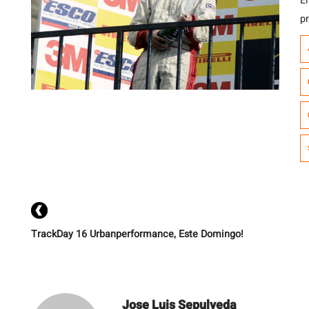
E
p
c
Ar
hi
qu
TrackDay 16 Urbanperformance, Este Domingo!
Jose Luis Sepulveda