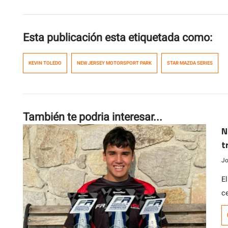
Esta publicación esta etiquetada como:
KEVIN TOLEDO
NEW JERSEY MOTORSPORT PARK
STAR MAZDA SERIES
También te podria interesar...
N
t
Jo
E
c
a
de