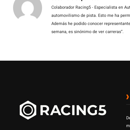
Colaborador Racing5 - Especialista en Au
automovilismo de pista. Esto me ha permit
Además he podido conocer representantes
semana, es sinónimo de ver carreras”.
D
m