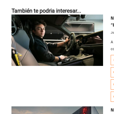
También te podria interesar...
N
“
Jo
A
c
p
C
jo
p
u
N