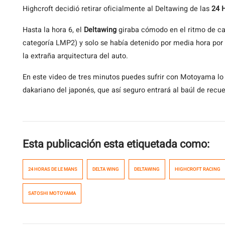
Highcroft decidió retirar oficialmente al Deltawing de las
24 
Hasta la hora 6, el
Deltawing
giraba cómodo en el ritmo de carr
categoría LMP2) y solo se había detenido por media hora por
la extraña arquitectura del auto.
En este video de tres minutos puedes sufrir con Motoyama lo
dakariano del japonés, que así seguro entrará al baúl de recu
Esta publicación esta etiquetada como:
24 HORAS DE LE MANS
DELTA WING
DELTAWING
HIGHCROFT RACING
SATOSHI MOTOYAMA