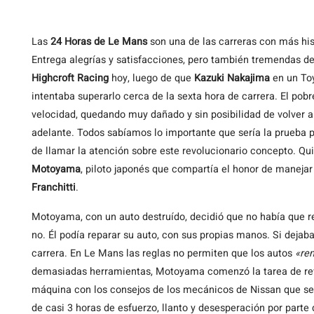
Las
24 Horas de Le Mans
son una de las carreras con más hist
Entrega alegrías y satisfacciones, pero también tremendas desi
Highcroft Racing
hoy, luego de que
Kazuki Nakajima
en un Toy
intentaba superarlo cerca de la sexta hora de carrera. El pob
velocidad, quedando muy dañado y sin posibilidad de volver 
adelante. Todos sabíamos lo importante que sería la prueba 
de llamar la atención sobre este revolucionario concepto. Qu
Motoyama
, piloto japonés que compartía el honor de manejar 
Franchitti
.
Motoyama, con un auto destruído, decidió que no había que rend
no. Él podía reparar su auto, con sus propias manos. Si dejaba
carrera. En Le Mans las reglas no permiten que los autos
«re
demasiadas herramientas, Motoyama comenzó la tarea de revis
máquina con los consejos de los mecánicos de Nissan que se 
de casi 3 horas de esfuerzo, llanto y desesperación por parte d