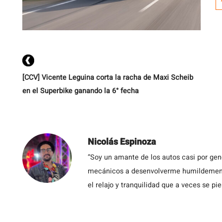
e
u
n
te
[CCV] Vicente Leguina corta la racha de Maxi Scheib
en el Superbike ganando la 6° fecha
Nicolás Espinoza
“Soy un amante de los autos casi por ge
mecánicos a desenvolverme humildemente 
el relajo y tranquilidad que a veces se pie