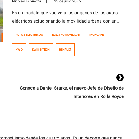
Nicolás Espinoza
|
25 de julio 2025
Es un modelo que vuelve a los orígenes de los autos
eléctricos solucionando la movilidad urbana con un
diseño propositivo y dimensiones compactas. El
AUTOS ELECTRICOS
ELECTROMOVILIDAD
INCHCAPE
Renault Kwid e-Tech mide 3,7 metros de largo con una
distancia entre ejes de 2,4 metros, dimensiones
KWID
KWID E-TECH
RENAULT
pequeñas pero que no hipotecan su despeje del suelo
que con sus 16,5 centímetros […]
Conoce a Daniel Starke, el nuevo Jefe de Diseño de
Interiores en Rolls Royce
utomovilismo desde los cuatro años. Es un deporte que nunca