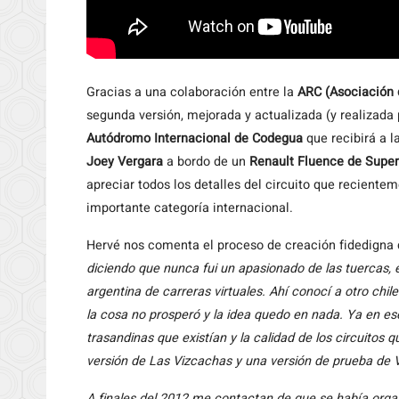
Gracias
a una colaboración entre la
ARC (Asociación d
segunda versión, mejorada y actualizada (y realizada
Autódromo Internacional de Codegua
que recibirá a l
Joey Vergara
a bordo de un
Renault Fluence de Supe
apreciar todos los detalles del circuito que recientem
importante categoría internacional.
Hervé nos comenta el proceso de creación fidedigna
diciendo que nunca fui un apasionado de las tuercas, e
argentina de carreras virtuales. Ahí conocí a otro chi
la cosa no prosperó y la idea quedo en nada. Ya en e
trasandinas que existían y la calidad de los circuitos 
versión de Las Vizcachas y una versión de prueba de V
A finales del 2012 me contactan de que se había organi