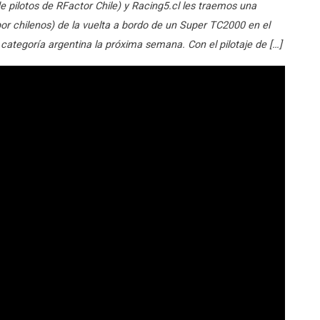
e pilotos de RFactor Chile) y Racing5.cl les traemos una
por chilenos) de la vuelta a bordo de un Super TC2000 en el
categoría argentina la próxima semana. Con el pilotaje de […]