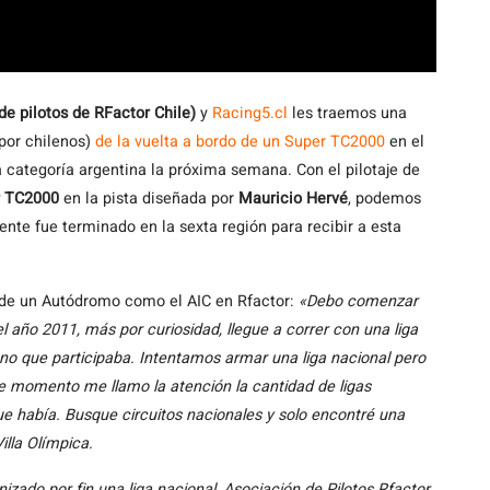
e pilotos de RFactor Chile)
y
Racing5.cl
les traemos una
 por chilenos)
de la vuelta a bordo de un Super TC2000
en el
a categoría argentina la próxima semana. Con el pilotaje de
r TC2000
en la pista diseñada por
Mauricio Hervé
, podemos
ente fue terminado en la sexta región para recibir a esta
 de un Autódromo como el AIC en Rfactor:
«Debo comenzar
l año 2011, más por curiosidad, llegue a correr con una liga
leno que participaba. Intentamos armar una liga nacional pero
se momento me llamo la atención la cantidad de ligas
que había. Busque circuitos nacionales y solo encontré una
illa Olímpica.
zado por fin una liga nacional, Asociación de Pilotos Rfactor