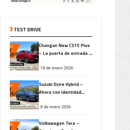
TEST DRIVE
Changan New CS15 Plus
– La puerta de entrada a
la familia Changan
18 de enero 2026
Suzuki Dzire Hybrid –
Ahora con identidad
propia y mayor
8 de enero 2026
rendimiento
Volkswagen Tera –