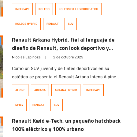
SUVs de Renault, combinando un diseño elegante con
INCHCAPE
KOLEOS
KOLEOS FULL HYBRID E-TECH
tecnología avanzada y eficiencia en el consumo. Con
unas dimensiones de 4,78 metros de largo y una
KOLEOS HYBRID
RENAULT
SUV
distancia entre ejes de 2,82 metros, ofrece un interior
espacioso y […]
Renault Arkana Hybrid, fiel al lenguaje de
diseño de Renault, con look deportivo y
funcional
Nicolás Espinoza
|
2 de octubre 2025
Como un SUV juvenil y de tintes deportivos en su
estética se presenta el Renault Arkana Intens Alpine
MHEV, un modelo que le rinde honores a su marca
ALPINE
ARKANA
ARKANA HYBRID
INCHCAPE
hermana Alpine y que se desempeña bastante bien
gracias a su motor de 1.3 litros turbo con una micro
MHEV
RENAULT
SUV
hibridación de 12 voltios que le permite generar […]
Renault Kwid e-Tech, un pequeño hatchback
100% eléctrico y 100% urbano