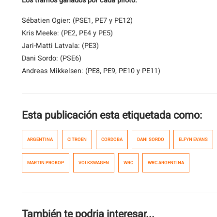
Los tramos ganados por cada piloto:
Sébatien Ogier: (PSE1, PE7 y PE12)
Kris Meeke: (PE2, PE4 y PE5)
Jari-Matti Latvala: (PE3)
Dani Sordo: (PSE6)
Andreas Mikkelsen: (PE8, PE9, PE10 y PE11)
Esta publicación esta etiquetada como:
ARGENTINA
CITROEN
CORDOBA
DANI SORDO
ELFYN EVANS
MARTIN PROKOP
VOLKSWAGEN
WRC
WRC ARGENTINA
También te podria interesar...