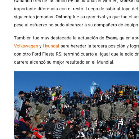
Ganando tres de las cinco PE disputadas el viernes,
Meeke
ca
importante diferencia con el resto. Luego de subir al tope del
siguientes jornadas.
Ostberg
fue su gran rival ya que fue el ú
pese al esfuerzo no pudo alcanzar a su compañero de equipo
También fue muy destacada la actuación de
Evans
, quien ap
Volkswagen
y
Hyundai
para heredar la tercera posición y logr
con otro Ford Fiesta RS, terminó cuarto al igual que la edició
carrera alcanzó su mejor resultado en el Mundial.