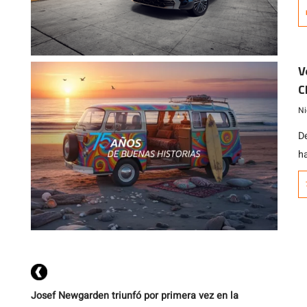
p
c
V
C
Ni
D
h
m
c
m
Josef Newgarden triunfó por primera vez en la