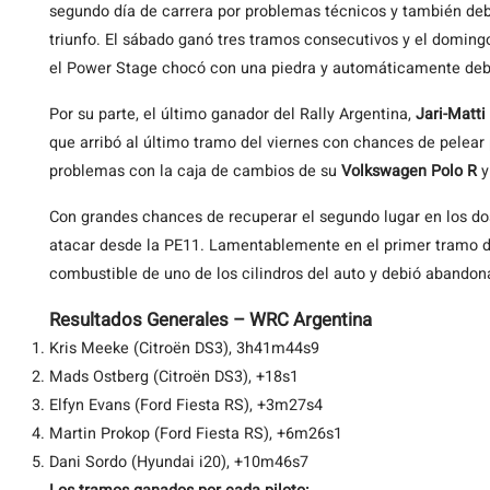
segundo día de carrera por problemas técnicos y también debi
triunfo. El sábado ganó tres tramos consecutivos y el domingo 
el Power Stage chocó con una piedra y automáticamente deb
Por su parte, el último ganador del Rally Argentina,
Jari-Matti
que arribó al último tramo del viernes con chances de pelear p
problemas con la caja de cambios de su
Volkswagen Polo R
y
Con grandes chances de recuperar el segundo lugar en los d
atacar desde la PE11. Lamentablemente en el primer tramo d
combustible de uno de los cilindros del auto y debió abandona
Resultados Generales – WRC Argentina
Kris Meeke (Citroën DS3), 3h41m44s9
Mads Ostberg (Citroën DS3), +18s1
Elfyn Evans (Ford Fiesta RS), +3m27s4
Martin Prokop (Ford Fiesta RS), +6m26s1
Dani Sordo (Hyundai i20), +10m46s7