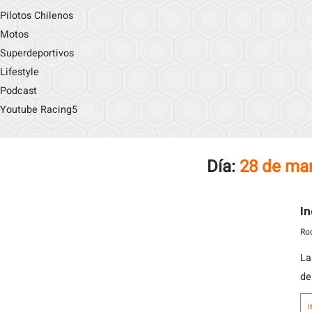
Pilotos Chilenos
Motos
Superdeportivos
Lifestyle
Podcast
Youtube Racing5
Día:
28 de ma
In
Rod
La
de
in
I