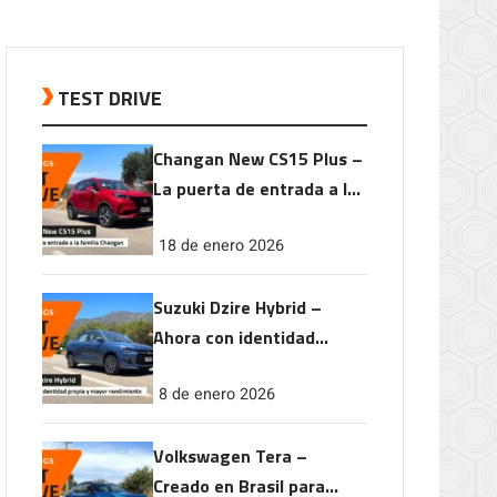
TEST DRIVE
Changan New CS15 Plus –
La puerta de entrada a la
familia Changan
18 de enero 2026
Suzuki Dzire Hybrid –
Ahora con identidad
propia y mayor
8 de enero 2026
rendimiento
Volkswagen Tera –
Creado en Brasil para