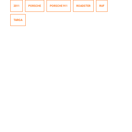
el nivel de detalle, que hasta aparecen en Gran
2011
PORSCHE
PORSCHE 911
ROADSTER
RUF
Turismo. Bueno, en RUF siempre se encargan de dejar
contentos a los fanáticos, sobretodo con trabajos
TARGA
de altísimo nivel, ya sea en lo mecánico o en el área de
diseño y es precisamente ahí donde […]