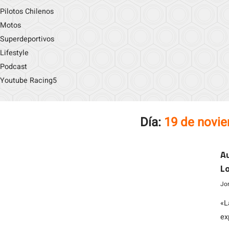
Pilotos Chilenos
Motos
Superdeportivos
Lifestyle
Podcast
Youtube Racing5
Día:
19 de novi
Au
L
Jo
«L
ex