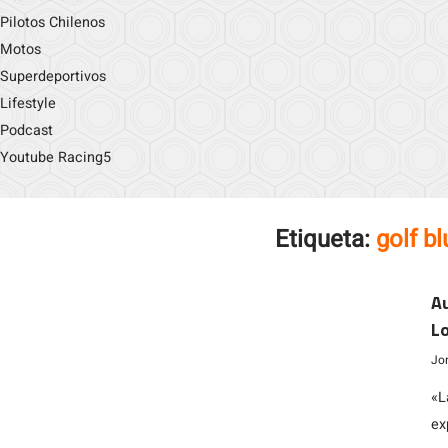
Pilotos Chilenos
Motos
Superdeportivos
Lifestyle
Podcast
Youtube Racing5
Etiqueta:
golf b
Au
L
Jo
«L
ex