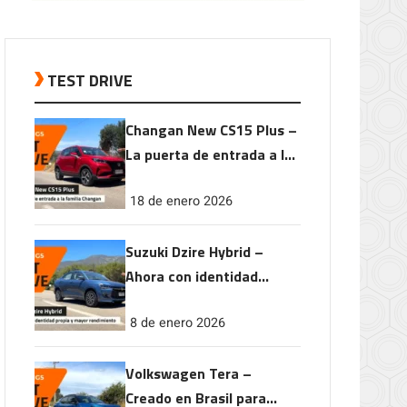
TEST DRIVE
Changan New CS15 Plus –
La puerta de entrada a la
familia Changan
18 de enero 2026
Suzuki Dzire Hybrid –
Ahora con identidad
propia y mayor
8 de enero 2026
rendimiento
Volkswagen Tera –
Creado en Brasil para