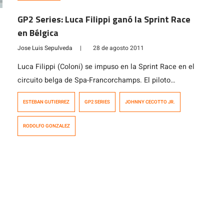
GP2 Series: Luca Filippi ganó la Sprint Race
en Bélgica
Jose Luis Sepulveda
|
28 de agosto 2011
Luca Filippi (Coloni) se impuso en la Sprint Race en el
circuito belga de Spa-Francorchamps. El piloto
monegasco Stefano Coletti (Trident Racing) no pudo ser
ESTEBAN GUTIERREZ
GP2 SERIES
JOHNNY CECOTTO JR.
de la partida, debido al accidente que sufrió ayer
(fractura de dos vértebras), que lo dejó fuera de la
RODOLFO GONZALEZ
carrera y del resto de la temporada. Jules Bianchi
(Lotus ART) […]