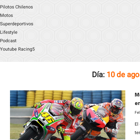
Pilotos Chilenos
Motos
Superdeportivos
Lifestyle
Podcast
Youtube Racing5
Día:
10 de ago
M
en
Fe
El
te