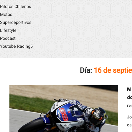
Pilotos Chilenos
Motos
Superdeportivos
Lifestyle
Podcast
Youtube Racing5
Día:
16 de septi
Mo
d
Fe
Jo
ca