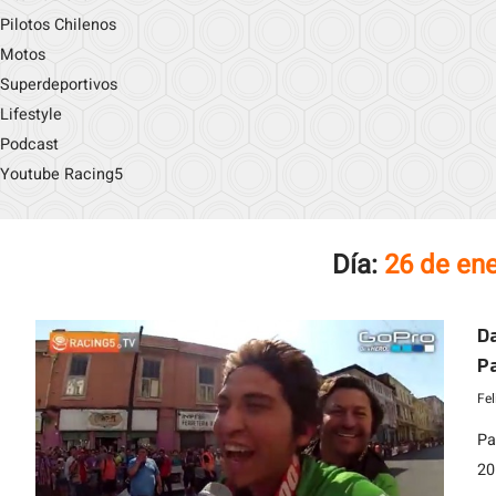
Pilotos Chilenos
Motos
Superdeportivos
Lifestyle
Podcast
Youtube Racing5
Día:
26 de en
Da
Pa
Fe
Pa
20