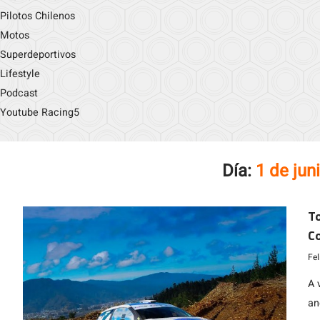
Pilotos Chilenos
Motos
Superdeportivos
Lifestyle
Podcast
Youtube Racing5
Día:
1 de jun
To
Co
di
Fe
A 
an