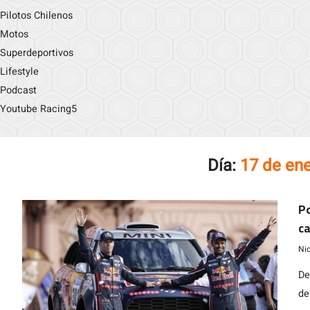
Pilotos Chilenos
Motos
Superdeportivos
Lifestyle
Podcast
Youtube Racing5
Día:
17 de en
Po
c
Ni
De
de