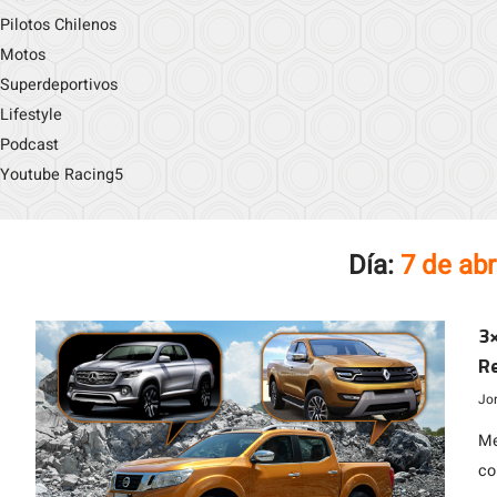
Pilotos Chilenos
Motos
Superdeportivos
Lifestyle
Podcast
Youtube Racing5
Día:
7 de abr
3×
Re
A
Jo
Me
co