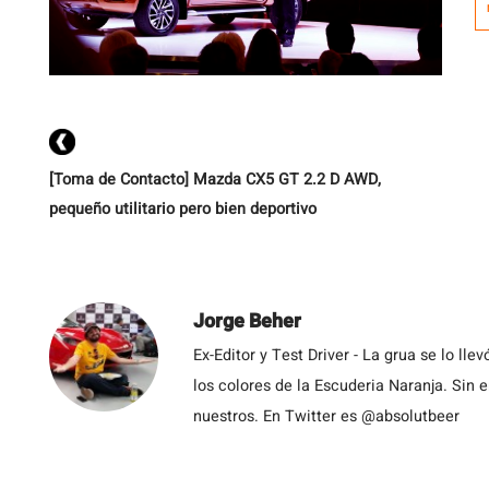
an
2
g
m
[Toma de Contacto] Mazda CX5 GT 2.2 D AWD,
pequeño utilitario pero bien deportivo
Jorge Beher
Ex-Editor y Test Driver - La grua se lo l
los colores de la Escuderia Naranja. Sin
nuestros. En Twitter es @absolutbeer