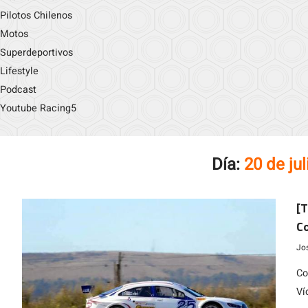
Pilotos Chilenos
Motos
Superdeportivos
Lifestyle
Podcast
Youtube Racing5
Día:
20 de ju
[T
C
Jo
Co
Ví