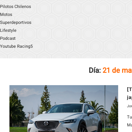
Pilotos Chilenos
Motos
Superdeportivos
Lifestyle
Podcast
Youtube Racing5
Día:
21 de ma
[T
j
Jo
Tu
Ma