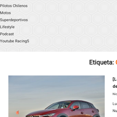
Pilotos Chilenos
Motos
Superdeportivos
Lifestyle
Podcast
Youtube Racing5
Etiqueta:
[L
d
Ni
Lu
Nu