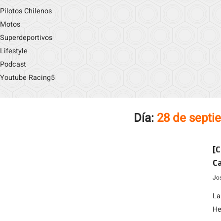
Pilotos Chilenos
Motos
Superdeportivos
Lifestyle
Podcast
Youtube Racing5
Día:
28 de septi
[C
Ca
f
Jo
La
He