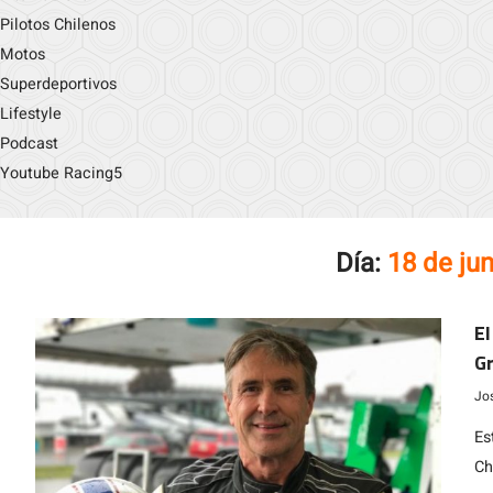
Pilotos Chilenos
Motos
Superdeportivos
Lifestyle
Podcast
Youtube Racing5
Día:
18 de ju
El
G
Jo
Es
Ch