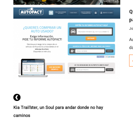
Q
p
Jo
A
d
q
a
q
Kia Trail’ster, un Soul para andar donde no hay
caminos