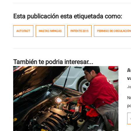
Esta publicación esta etiquetada como:
AUTOFACT
MULTAS IMPAGAS
PATENTE 2015
PERMISO DE CIRCULACIÓN
También te podria interesar...
A
v
Jo
N
p
v