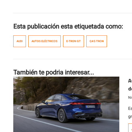
Esta publicación esta etiquetada como:
AUDI
AUTOS ELÉCTRICOS
E-TRON GT
Q4 E-TRON
También te podria interesar...
A
d
Ni
E
g
c