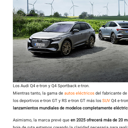
Los Audi Q4 e-tron y Q4 Sportback e-tron.
Mientras tanto, la gama de
autos eléctricos
del fabricante de
los deportivos e-tron GT y RS e-tron GT más los
SUV
Q4 e-tron
lanzamientos mundiales de modelos completamente eléctric
Asimismo, la marca prevé que
en 2025 ofrecerá más de 20 mo
hoja de ruta estamos creando la claridad necesaria para reali