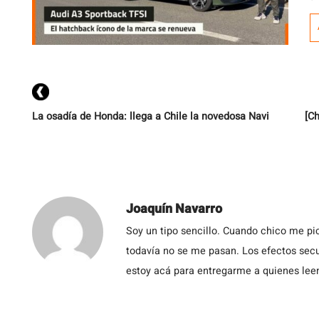
d
n
i
1
de
La osadía de Honda: llega a Chile la novedosa Navi
[Ch
Joaquín Navarro
Soy un tipo sencillo. Cuando chico me pic
todavía no se me pasan. Los efectos secu
estoy acá para entregarme a quienes leen