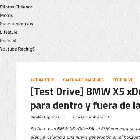
Pilotos Chilenos
Motos
Superdeportivos
Lifestyle
Podcast
Youtube Racing5
AUTOMOTRIZ
GALERÍA DE IMÁGENES
TEST DRIVE
[Test Drive] BMW X5 xDr
para dentro y fuera de l
Nicolás Espinoza
|
9 de septiembre 2013
Probamos el BMW X5 xDrive35i, el SUV con cara de t
días ya vislumbra una nueva generación en el horizon