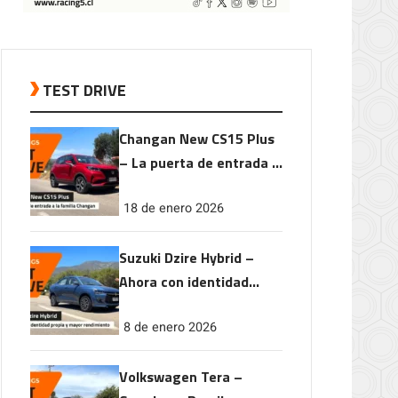
TEST DRIVE
Changan New CS15 Plus
– La puerta de entrada a
la familia Changan
18 de enero 2026
Suzuki Dzire Hybrid –
Ahora con identidad
propia y mayor
8 de enero 2026
rendimiento
Volkswagen Tera –