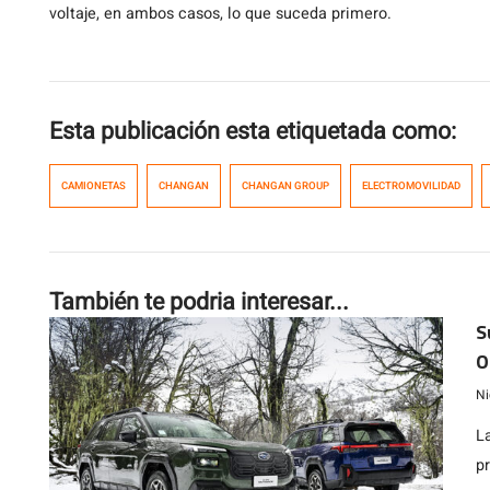
voltaje, en ambos casos, lo que suceda primero.
Esta publicación esta etiquetada como:
CAMIONETAS
CHANGAN
CHANGAN GROUP
ELECTROMOVILIDAD
También te podria interesar...
S
O
m
Ni
L
p