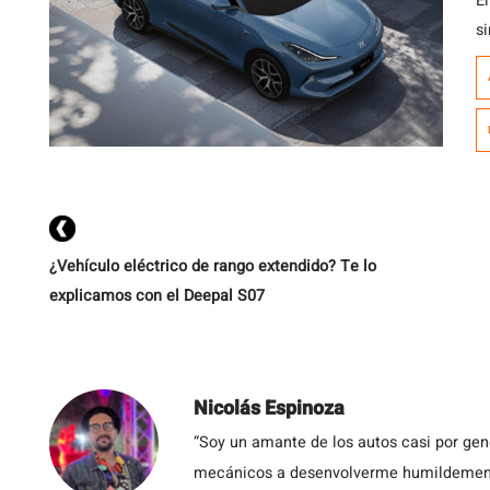
El
s
p
h
¿Vehículo eléctrico de rango extendido? Te lo
explicamos con el Deepal S07
Nicolás Espinoza
“Soy un amante de los autos casi por ge
mecánicos a desenvolverme humildemente 