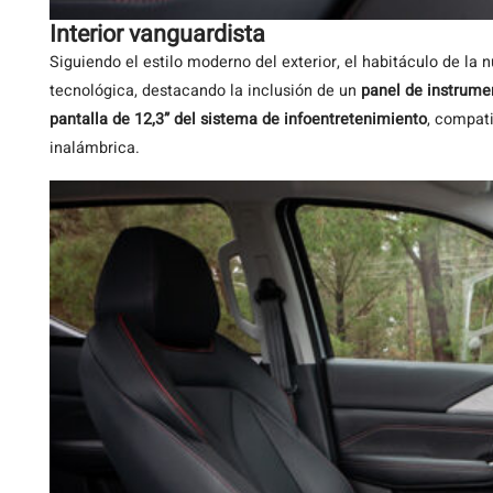
Interior vanguardista
Siguiendo el estilo moderno del exterior, el habitáculo de la
tecnológica, destacando la inclusión de un
panel de instrumen
pantalla de 12,3” del sistema de infoentretenimiento
, compat
inalámbrica.