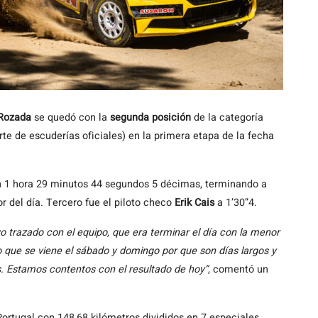
 Rozada
se quedó con la
segunda posición
de la categoría
te de escuderías oficiales) en la primera etapa de la fecha
on 1 hora 29 minutos 44 segundos 5 décimas, terminando a
r del día. Tercero fue el piloto checo
Erik Cais
a 1’30”4.
o trazado con el equipo, que era terminar el día con la menor
que se viene el sábado y domingo por que son días largos y
. Estamos contentos con el resultado de hoy”
, comentó un
rtugal con 148,68 kilómetros divididos en 7 especiales,