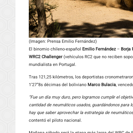
(Imagen: Prensa Emilio Fernández)
El binomio chileno-español
Emilio Fernández
–
Borja
WRC2 Challenger
(vehículos RC2 que no reciben sopor
mundialista en Portugal.
Tras 121,25 kilómetros, los deportistas cronometrar
1’27”8s décimas del boliviano
Marco Bulacia
, vencedo
“Fue un día muy duro, pero logramos cumplir el objetiv
cantidad de neumáticos usados, guardándonos para lo 
hay que saber aprovechar la estrategia de neumáticos
contentó el piloto nacional.
Mañana sábado será la etapa más larga del WRC de Po