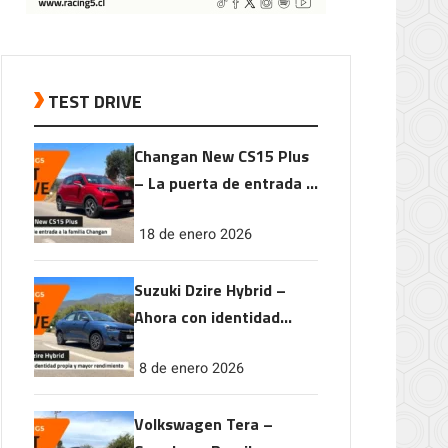
TEST DRIVE
Changan New CS15 Plus
– La puerta de entrada a
la familia Changan
18 de enero 2026
Suzuki Dzire Hybrid –
Ahora con identidad
propia y mayor
8 de enero 2026
rendimiento
Volkswagen Tera –