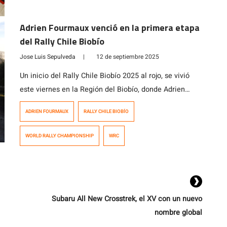
Adrien Fourmaux venció en la primera etapa
del Rally Chile Biobío
Jose Luis Sepulveda
|
12 de septiembre 2025
Un inicio del Rally Chile Biobío 2025 al rojo, se vivió
este viernes en la Región del Biobío, donde Adrien
Fourmaux (Hyundai) se quedó con el liderato de la
ADRIEN FOURMAUX
RALLY CHILE BIOBÍO
general de la 11ª fecha válida del Mundial de Rally
luego de una etapa que promovió múltiples golpes de
WORLD RALLY CHAMPIONSHIP
WRC
escena y cuatro líderes distintos a lo […]
Subaru All New Crosstrek, el XV con un nuevo
nombre global