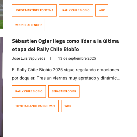
venció la carrera a nivel local, esta vez elevó la vara al
JORGE MARTÍNEZ FONTENA
RALLY CHILE BIOBÍO
WRC
no solo vencer para efectos del Copec RallyMobil, sino
que además terminar 12° en la general, 4° en WRC2 y
WRC2 CHALLENGER
3° en WRC2 Challenger. […]
Sébastien Ogier llega como líder a la última
etapa del Rally Chile Biobío
Jose Luis Sepulveda
|
13 de septiembre 2025
El Rally Chile Biobío 2025 sigue regalando emociones
por doquier. Tras un viernes muy apretado y dinámico,
la tendencia se mantuvo inalterable en la jornada
RALLY CHILE BIOBÍO
SEBASTIEN OGIER
sabatina, cuyos cambios en la climatología -lluvia en
la mañana y cielo parcialmente despejado en la tarde-
TOYOTA GAZOO RACING WRT
WRC
trajeron consigo un día de carrera vibrante que terminó
con Sébastien Ogier liderando […]