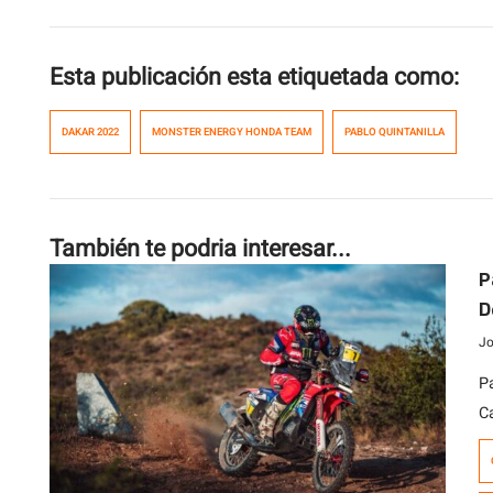
Esta publicación esta etiquetada como:
DAKAR 2022
MONSTER ENERGY HONDA TEAM
PABLO QUINTANILLA
También te podria interesar...
P
D
Jo
P
C
s
Ar