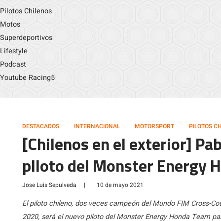
Pilotos Chilenos
Motos
Superdeportivos
Lifestyle
Podcast
Youtube Racing5
DESTACADOS
INTERNACIONAL
MOTORSPORT
PILOTOS C
[Chilenos en el exterior] Pa
piloto del Monster Energy
Jose Luis Sepulveda
|
10 de mayo 2021
El piloto chileno, dos veces campeón del Mundo FIM Cross-Coun
2020, será el nuevo piloto del Monster Energy Honda Team pa