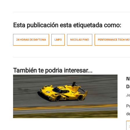
Esta publicación esta etiquetada como:
24 HORAS DE DAYTONA
LMP3
NICOLAS PINO
PERFORMANCE TECH M
También te podria interesar...
N
D
Jo
Po
d
p
9