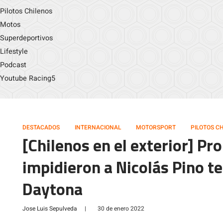
Pilotos Chilenos
Motos
Superdeportivos
Lifestyle
Podcast
Youtube Racing5
DESTACADOS
INTERNACIONAL
MOTORSPORT
PILOTOS C
[Chilenos en el exterior] P
impidieron a Nicolás Pino t
Daytona
Jose Luis Sepulveda
|
30 de enero 2022