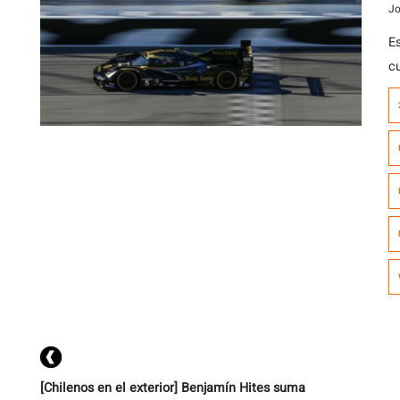
Jo
Es
c
a
e
pr
c
pa
[Chilenos en el exterior] Benjamín Hites suma