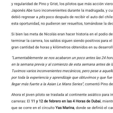
y regularidad de Pino y Grist, los pilotos que más acción vier
Japonés Abe tuvo inconvenientes durante la madrugada, y cuan
debió regresar a
pits
poco después de recibir el auto del chi
esta oportunidad, no pudieron ser resueltos, tomándose la d
Si bien las meta de Nicolás eran hacer historia en el podio 
terminar la carrera, los saldos siguen siendo positivos para e
gran cantidad de horas y kilómetros obtenidos en su desarrol
“Lamentablemente se nos acabaron un poco antes las 24 hora
en la semana previa y al comienzo de esta semana antes de la 
Tuvimos varios inconvenientes mecánicos, pero pese a aquello
por toda la experiencia y aprendizaje que obtuvimos y que fue
llegar más fuerte a la Asian Le Mans Series”
, comentó Pino d
Ahora el joven piloto se traslada al continente asiático para i
carreras: El
11 y 12 de febrero en las 4 Horas de Dubai
, mient
que se corre en el circuito
Yas Marina
, donde se definió el c